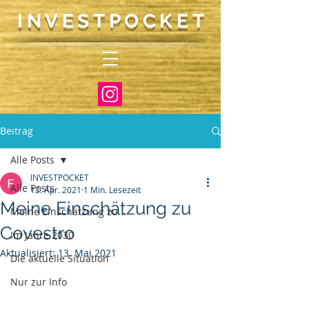
INVEST
P
O
CKET
Beitrag
Alle Posts
INVESTPOCKET
Alle Posts
12. Apr. 2021
1 Min. Lesezeit
Meine Einschätzung zu
Meine Einschätzung zu...
Covestro
Im Jahre 2030
Aktualisiert:
13. Mai 2021
Die aktuelle Situation
Nur zur Info