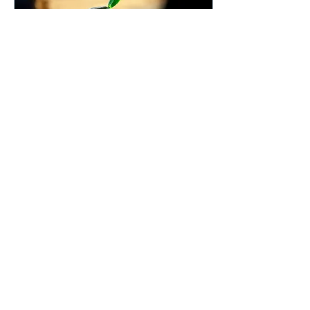
15. Sept. 2023
∙
3
Min.
Was machen Sachen:
Dividenden
Herzlich willkommen zu
"Was machen Sachen?"
und dem ersten Artikel
dieser neuen Blog-
Kategorie! Dividenden
sind Zahlungen, die...
22
0
2