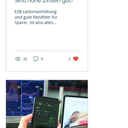
Sind hohe Zinsen gut?
EZB-Leitzinserhöhung
und gute Renditen für
Sparer. Ist also alles
super?
26
0
2