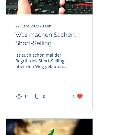
22. Sept. 2023
∙
3
Min.
Was machen Sachen:
Short-Selling
Ist euch schon mal der
Begriff des Short-Sellings
über den Weg gelaufen?
Und nein, es geht hierbei
nicht um den Verkauf
von kurzen...
14
0
4