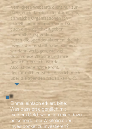
Nein, diese Webseite dient nur zur
dazu, euch darüber zu informieren,
an welche Organisationen ich
aktuell spenden möchte und soll
euch die Möglichkeit geben,
ebenfalls zu spenden.
Durch die Spendenaktionen, die ich
jeweils dort erstellt habe, können
wir dann verfolgen, wie viel
durch
diese
Website und ihre
Besucher erreicht wurde.
Also
ist der einzige Profit,
der
für
mich
entsteht, dass ich mich
über die
Spenden freuen kann. 😊
Einmal einfach
erklärt, bitte:
Was passiert eigentlich mit
meinem Geld, wenn ich mich dazu
entscheide, bei Wikifolio über
Investpocket zu investieren?