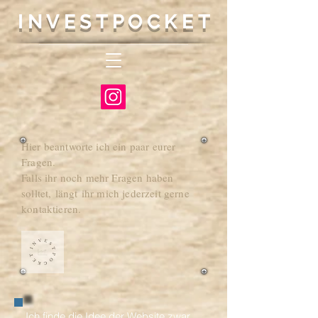
INVEST
P
O
CKET
Hier beantworte ich
ein paar eurer
Fragen.
Falls ihr noch mehr Fragen haben
solltet,
längt
ihr mich jederzeit gerne
kontaktieren.
Ich finde die Idee der Website zwar