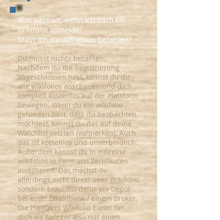
Was passiert, wenn ich mich bei
Wikifolio anmelde?
Muss ich danach etwas bezahlen?
Du musst nichts bezahlen.
Nachdem du die Registrierung
abgeschlossen hast, kannst du dir
alle wikifolios anschauen und dich
komplett kostenlos auf der Plattform
bewegen. Wenn du ein wikifolio
gefunden hast, dass du beobachten
möchtest, kannst du das auf deine
Watchlist setzten (vormerken). Auch
das ist kostenlos und unverbindlich.
Außerdem kannst du in einzelne
wikifolios in Form von Zertifikaten
investieren. Das machst du
allerdings nicht direkt über Wikifolio,
sondern brauchst dafür ein Depot
bei einer Direktbank / einem Broker.
Die Plattform Wikifolio bietet für
dich als Anleger also nur einen