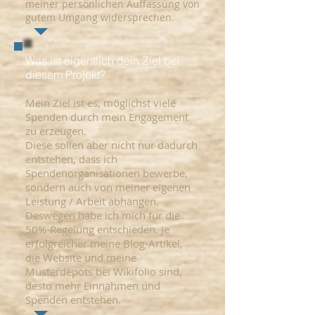
meiner persönlichen Auffassung von
gutem Umgang widersprechen.
Was ist eigentlich dein Ziel bei
diesem Projekt?
Mein Ziel ist es, möglichst viele
Spenden durch mein Engagement
zu erzeugen.
Diese sollen aber nicht nur dadurch
entstehen, dass ich
Spendenorganisationen bewerbe,
sondern auch von meiner eigenen
Leistung / Arbeit abhängen.
Deswegen habe ich mich für die
50%-Regelung entschieden. Je
erfolgreicher meine Blog-Artikel,
die Website und meine
Musterdepots bei Wikifolio sind,
desto mehr Einnahmen und
Spenden entstehen.