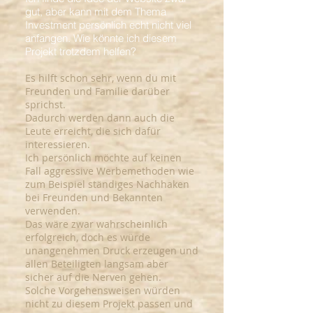
gut, aber kann mit dem Thema
Investment persönlich echt nicht viel
anfangen. Wie könnte ich diesem
Projekt trotzdem helfen?
Es
hilft
schon sehr, wenn du mit
Freunden und Familie darüber
sprichst.
Dadurch
werden
dann auch die
Leute
erreicht,
die sich dafür
interessieren.
Ich persönlich möchte auf keinen
Fall aggressive Werbemethoden wie
zum Beispiel ständiges Nachhaken
bei Freunden und Bekannten
verwenden.
Das wäre zwar wahrscheinlich
erfolgreich, doch es würde
unangenehmen Druck erzeugen und
allen Beteiligten langsam aber
sicher auf die
Nerven gehen
.
Solche Vorgehensweisen würden
nicht zu diesem Projekt passen und