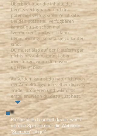
Überblick über die Inhalte der
bereits verfügbaren und der
potenziell verfügbaren Zertifikate.
Bei den potenziell verfügbaren
kannst du sie schon mal
"vormerken" und wirst dann
benachrichtigt, sobald sie zu kaufen
sind.
Du musst also auf der Plattform gar
nichts bezahlen, kannst aber
investieren, wenn du davon
überzeugt bist.
Außerdem kannst du natürlich nach
der Anmeldung auch selber dich als
Trader probieren und wikifolios
erstellen, wenn du dazu Lust hast.
Profitierst du finanziell davon, wenn
ich eine Spende über die Webseite
"
Spenden
" tätige?