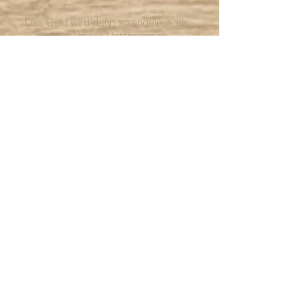
Das Geld wird dann so angelegt, als
würdest du in alle Unternehmen
meines wikifolios zu den Anteilen, die
ich für richtig halte, investieren.
Das passiert durch ein Zertifikat, das
an der Stuttgarter Börse gehandelt
wird.
Dieses Zertifikat wird teurer, wenn die
Unternehmen auch an Wert
gewinnen. Darauf setzt du als
Anleger und profitierst davon, weil du
das Zertifikat später wieder für mehr
Geld verkaufen kannst.
Für kurzfristige Anlagen würde ich es
eher weniger empfehlen, aber wenn
du ein bisschen was über hast und
anstatt von winzigen
Zinsen auf dem
Sparkonto hingegen eine seriöse,
langfristige Geldanlage suchst, ist so
ein Zertifikat aus meiner Sicht eine
vernünftige Idee.