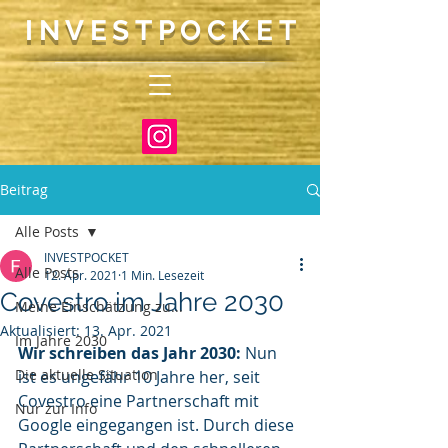
INVEST
P
O
CKET
Beitrag
Alle Posts
INVESTPOCKET
Alle Posts
12. Apr. 2021
1 Min. Lesezeit
Covestro im Jahre 2030
Meine Einschätzung zu...
Aktualisiert:
13. Apr. 2021
Im Jahre 2030
Wir schreiben das Jahr 2030: 
Nun 
Die aktuelle Situation
ist es ungefähr 10 Jahre her, seit 
Covestro eine Partnerschaft mit 
Nur zur Info
Google eingegangen ist. Durch diese 