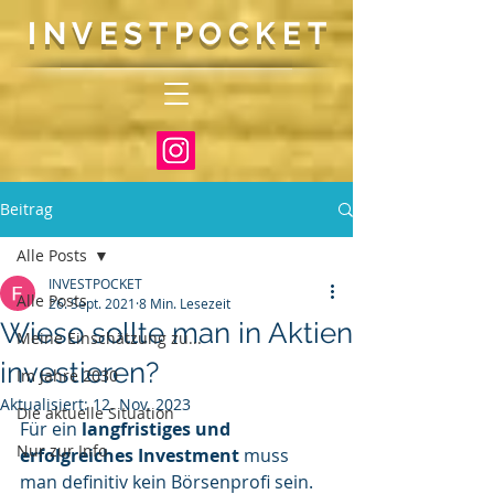
INVEST
P
O
CKET
Beitrag
Alle Posts
INVESTPOCKET
Alle Posts
26. Sept. 2021
8 Min. Lesezeit
Wieso sollte man in Aktien
Meine Einschätzung zu...
investieren?
Im Jahre 2030
Aktualisiert:
12. Nov. 2023
Die aktuelle Situation
Für ein 
langfristiges und 
Nur zur Info
erfolgreiches Investment
 muss 
man definitiv kein Börsenprofi sein. 