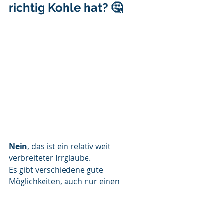
richtig Kohle hat? 🤔
Nein
, das ist ein relativ weit 
verbreiteter Irrglaube. 
Es gibt verschiedene gute 
Möglichkeiten, auch nur einen 
kleineren Betrag so zu investieren, 
dass man eine gute Rendite bei 
mäßigem Risiko erzielen kann. Somit 