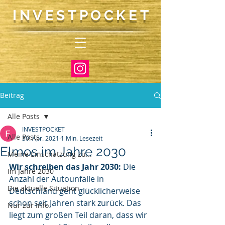
INVEST
P
O
CKET
Beitrag
Alle Posts
INVESTPOCKET
Alle Posts
30. Apr. 2021
1 Min. Lesezeit
Elmos im Jahre 2030
Meine Einschätzung zu...
Wir schreiben das Jahr 2030: 
Die 
Im Jahre 2030
Anzahl der Autounfälle in 
Die aktuelle Situation
Deutschland geht glücklicherweise 
schon seit Jahren stark zurück. Das 
Nur zur Info
liegt zum großen Teil daran, dass wir 