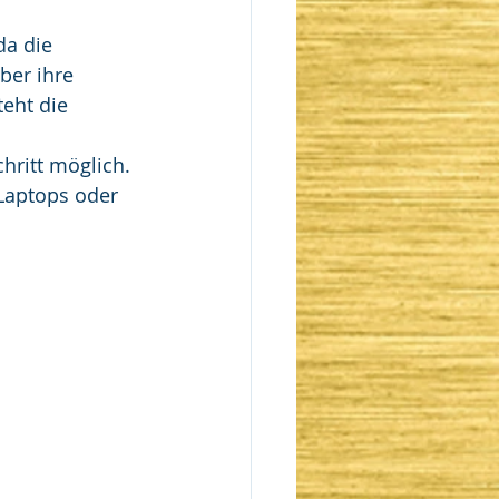
da die 
er ihre 
eht die 
hritt möglich. 
Laptops oder 