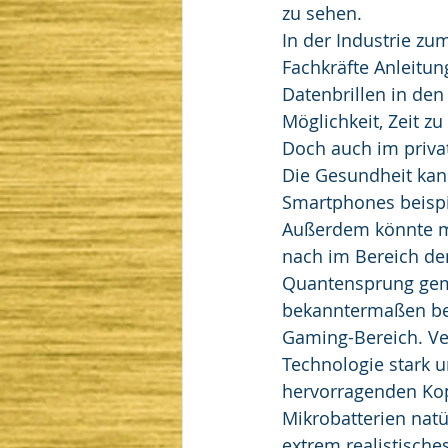
zu sehen. 
In der Industrie zu
Fachkräfte Anleitu
Datenbrillen in den
Möglichkeit, Zeit z
Doch auch im privat
Die Gesundheit kann
Smartphones beispi
Außerdem könnte m
nach im Bereich der
Quantensprung gema
bekanntermaßen ber
Gaming-Bereich. Ve
Technologie stark u
hervorragenden Kop
Mikrobatterien natür
extrem realistische