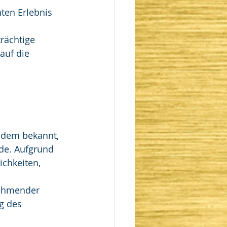
ten Erlebnis 
trächtige 
auf die 
udem bekannt, 
de. Aufgrund 
chkeiten, 
nehmender 
g des 