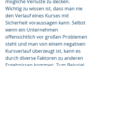
mögliche Verluste zu decken.
Wichtig zu wissen ist, dass man nie 
den Verlauf eines Kurses mit 
Sicherheit voraussagen kann. Selbst 
wenn ein Unternehmen 
offensichtlich vor großen Problemen 
steht und man von einem negativen 
Kursverlauf überzeugt ist, kann es 
durch diverse Faktoren zu anderen 
Ergebnissen kommen. Zum Beispiel 
könnte ein Investor plötzlich einem 
solchen finanzschwachen 
Unternehmen unter die Arme 
greifen, sodass es plötzlich über 
wesentlich bessere Aussichten 
verfügt. 