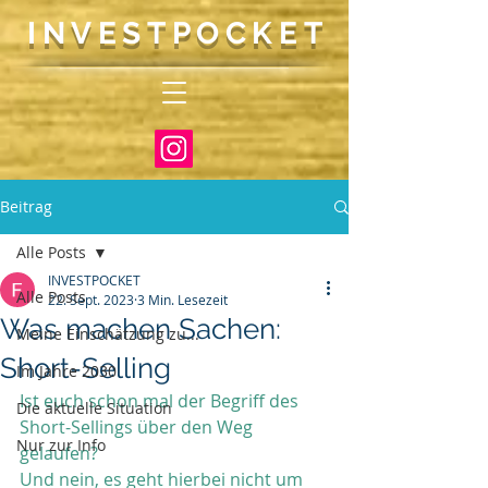
INVEST
P
O
CKET
Beitrag
Alle Posts
INVESTPOCKET
Alle Posts
22. Sept. 2023
3 Min. Lesezeit
Was machen Sachen:
Meine Einschätzung zu...
Short-Selling
Im Jahre 2030
Ist euch schon mal der Begriff des 
Die aktuelle Situation
Short-Sellings über den Weg 
Nur zur Info
gelaufen?
Und nein, es geht hierbei nicht um 